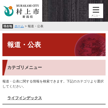
ペ
メ
ー
ニ
ジ
ュ
の
ー
先
を
ホーム
>
報道・公表
現在地
頭
飛
で
ば
本
す
し
文
。
て
報道・公表
本
文
へ
カテゴリメニュー
報道・公表に関する情報を検索できます。下記のカテゴリより選択
してください。
ライフインデックス