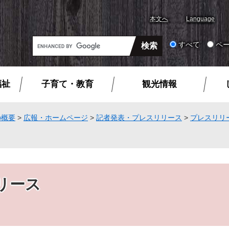
本文へ
Language
G
すべて
ペ
o
o
g
福祉
子育て・教育
観光情報
l
e
カ
の概要
>
広報・ホームページ
>
記者発表・プレスリリース
>
プレスリリ
ス
タ
ム
検
索
リース