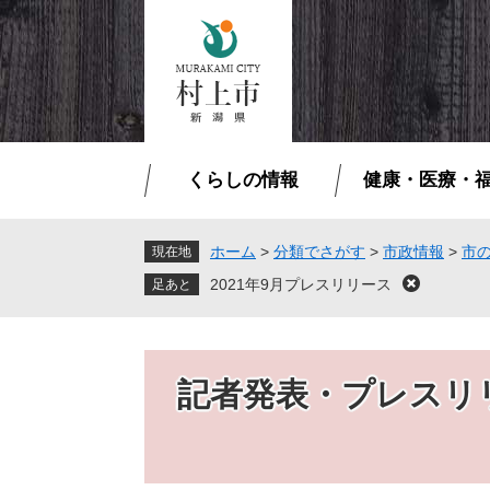
ペ
メ
ー
ニ
ジ
ュ
の
ー
先
を
頭
飛
で
ば
くらしの情報
健康・医療・
す
し
。
て
本
ホーム
>
分類でさがす
>
市政情報
>
市
現在地
文
2021年9月プレスリリース
閉
へ
じ
る
記者発表・プレスリ