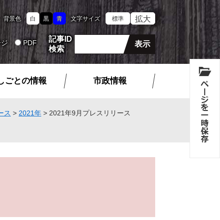
拡大
背景色
白
黒
青
文字サイズ
標準
記事ID
ージ
PDF
検索
しごとの情報
市政情報
ース
>
2021年
>
2021年9月プレスリリース