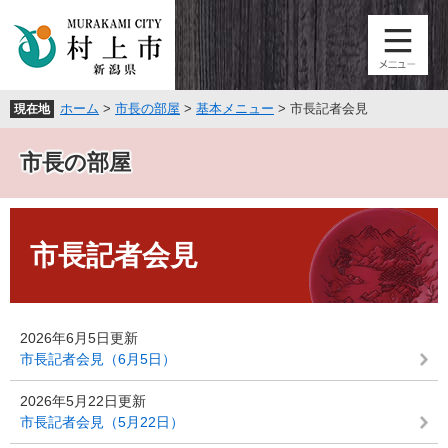
ペ
メ
ー
ニ
ジ
ュ
の
ー
先
を
ホーム
>
市長の部屋
>
基本メニュー
>
市長記者会見
現在地
頭
飛
で
ば
す
し
市長の部屋
。
て
本
本
文
文
へ
市長記者会見
2026年6月5日更新
市長記者会見（6月5日）
2026年5月22日更新
市長記者会見（5月22日）