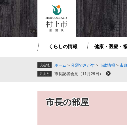
ペ
メ
ー
ニ
ジ
ュ
の
ー
先
を
頭
飛
で
ば
くらしの情報
健康・医療・
す
し
。
て
本
ホーム
>
分類でさがす
>
市政情報
>
市
現在地
文
市長記者会見（11月29日）
閉
へ
じ
る
市長の部屋