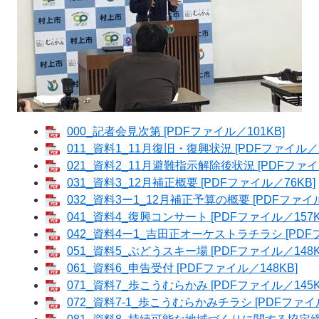
000_記者会見次第 [PDFファイル／101KB]
011_資料1_11月復旧・復興状況 [PDFファイル／2
021_資料2_11月避難指示解除後状況 [PDFファイル
031_資料3_12月補正概要 [PDFファイル／76KB]
032_資料3ー1_12月補正予算の概要 [PDFファイル
041_資料4_復興コンサート [PDFファイル／157K
042_資料4ー1_吉田正オーケストラチラシ [PDFフ
051_資料5_ぶどうスキー場 [PDFファイル／148K
061_資料6_申告受付 [PDFファイル／148KB]
071_資料7_歩こうむらかみ [PDFファイル／145K
072_資料7-1_歩こうむらかみチラシ [PDFファイル