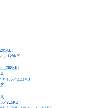
85KB]
／128KB]
／268KB]
B]
ァイル／2.21MB]
B]
B]
／215KB]