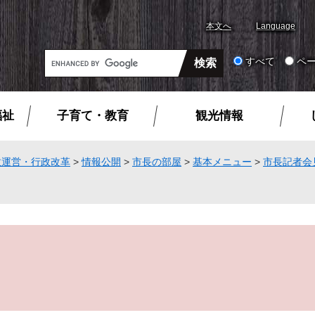
本文へ
Language
G
すべて
ペ
o
o
g
福祉
子育て・教育
観光情報
l
e
カ
政運営・行政改革
>
情報公開
>
市長の部屋
>
基本メニュー
>
市長記者会
ス
タ
ム
検
索