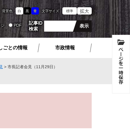
拡大
背景色
白
黒
青
文字サイズ
標準
記事ID
ージ
PDF
検索
しごとの情報
市政情報
見
>
市長記者会見（11月29日）