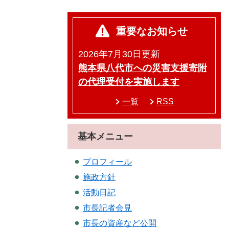
重要なお知らせ
2026年7月30日更新
熊本県八代市への災害支援寄附
の代理受付を実施します
一覧
RSS
基本メニュー
プロフィール
施政方針
活動日記
市長記者会見
市長の資産など公開