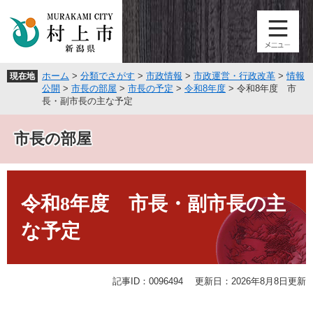
ペ
メ
ー
ニ
ジ
ュ
の
ー
先
を
ホーム
>
分類でさがす
>
市政情報
>
市政運営・行政改革
>
情報
現在地
頭
飛
公開
>
市長の部屋
>
市長の予定
>
令和8年度
>
令和8年度 市
で
ば
長・副市長の主な予定
す
し
。
て
市長の部屋
本
文
へ
本
文
令和8年度 市長・副市長の主
な予定
記事ID：0096494
更新日：2026年8月8日更新