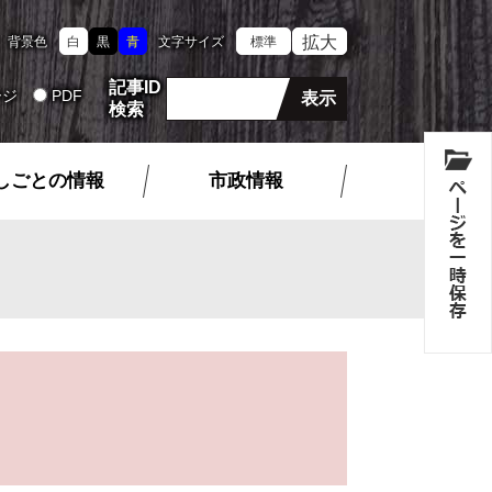
拡大
背景色
白
黒
青
文字サイズ
標準
記事ID
ージ
PDF
検索
しごとの情報
市政情報