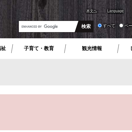
本文へ
Language
G
すべて
ペ
o
o
g
福祉
子育て・教育
観光情報
l
e
カ
ス
タ
ム
検
索