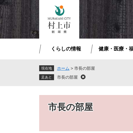
ペ
メ
ー
ニ
ジ
ュ
の
ー
先
を
頭
飛
で
ば
くらしの情報
健康・医療・
す
し
。
て
本
ホーム
>
市長の部屋
現在地
文
市長の部屋
閉
へ
じ
る
市長の部屋