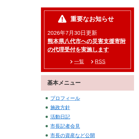
重要なお知らせ
2026年7月30日更新
熊本県八代市への災害支援寄附
の代理受付を実施します
一覧
RSS
基本メニュー
プロフィール
施政方針
活動日記
市長記者会見
市長の資産など公開