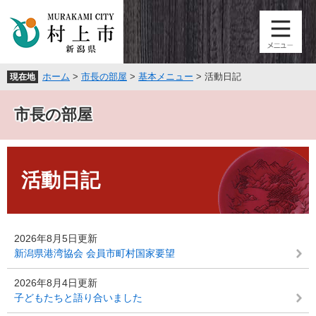
ペ
メ
ー
ニ
ジ
ュ
の
ー
先
を
ホーム
>
市長の部屋
>
基本メニュー
>
活動日記
現在地
頭
飛
で
ば
す
し
市長の部屋
。
て
本
本
文
文
へ
活動日記
2026年8月5日更新
新潟県港湾協会 会員市町村国家要望
2026年8月4日更新
子どもたちと語り合いました