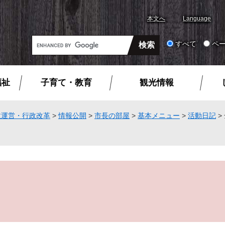
本文へ
Language
G
すべて
ペ
o
o
g
福祉
子育て・教育
観光情報
l
e
カ
政運営・行政改革
>
情報公開
>
市長の部屋
>
基本メニュー
>
活動日記
>
ス
タ
ム
検
索