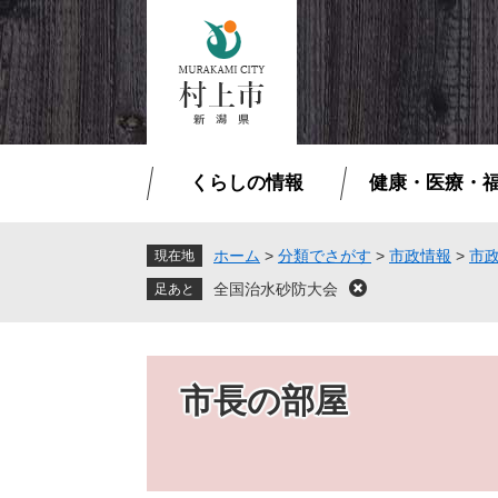
ペ
メ
ー
ニ
ジ
ュ
の
ー
先
を
頭
飛
で
ば
くらしの情報
健康・医療・
す
し
。
て
本
ホーム
>
分類でさがす
>
市政情報
>
市
現在地
文
全国治水砂防大会
閉
へ
じ
る
市長の部屋