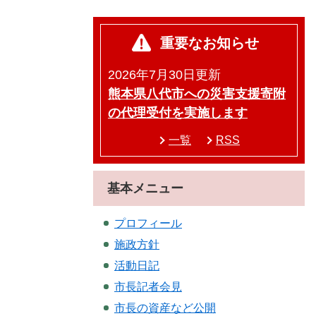
重要なお知らせ
2026年7月30日更新
熊本県八代市への災害支援寄附
の代理受付を実施します
一覧
RSS
基本メニュー
プロフィール
施政方針
活動日記
市長記者会見
市長の資産など公開