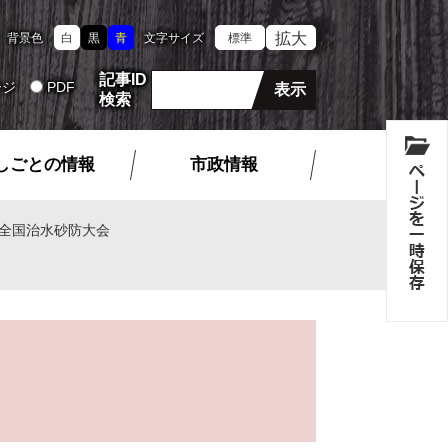
拡大
背景色
白
黒
青
文字サイズ
標準
記事ID
ージ
PDF
検索
しごとの情報
市政情報
全国治水砂防大会