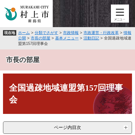
ペ
メ
ー
ニ
ジ
ュ
の
ー
先
を
ホーム
>
分類でさがす
>
市政情報
>
市政運営・行政改革
>
情報
現在地
頭
飛
公開
>
市長の部屋
>
基本メニュー
>
活動日記
>
全国過疎地域連
で
ば
盟第157回理事会
す
し
。
て
市長の部屋
本
文
へ
本
文
全国過疎地域連盟第157回理事
会
ページ内目次