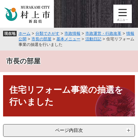
ペ
メ
ー
ニ
ジ
ュ
の
ー
先
を
ホーム
>
分類でさがす
>
市政情報
>
市政運営・行政改革
>
情報
現在地
頭
飛
公開
>
市長の部屋
>
基本メニュー
>
活動日記
>
住宅リフォーム
で
ば
事業の抽選を行いました
す
し
。
て
市長の部屋
本
文
へ
本
文
住宅リフォーム事業の抽選を
行いました
ページ内目次