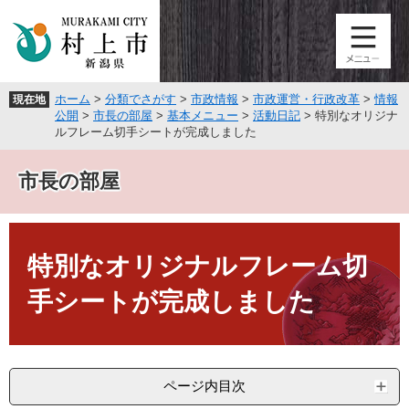
ペ
メ
ー
ニ
ジ
ュ
の
ー
先
を
ホーム
>
分類でさがす
>
市政情報
>
市政運営・行政改革
>
情報
現在地
頭
飛
公開
>
市長の部屋
>
基本メニュー
>
活動日記
>
特別なオリジナ
で
ば
ルフレーム切手シートが完成しました
す
し
。
て
市長の部屋
本
文
へ
本
文
特別なオリジナルフレーム切
手シートが完成しました
ページ内目次