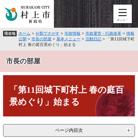
ペ
メ
ー
ニ
ジ
ュ
の
ー
先
を
ホーム
>
分類でさがす
>
市政情報
>
市政運営・行政改革
>
情報
現在地
頭
飛
公開
>
市長の部屋
>
基本メニュー
>
活動日記
>
「第11回城下町
で
ば
村上 春の庭百景めぐり」始まる
す
し
。
て
市長の部屋
本
文
へ
本
文
「第11回城下町村上 春の庭百
景めぐり」始まる
ページ内目次