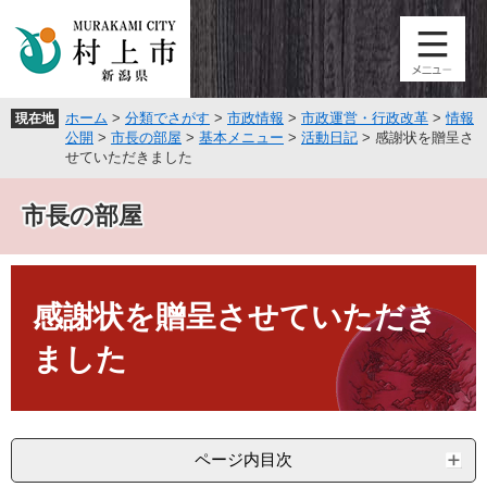
ペ
メ
ー
ニ
ジ
ュ
の
ー
先
を
ホーム
>
分類でさがす
>
市政情報
>
市政運営・行政改革
>
情報
現在地
頭
飛
公開
>
市長の部屋
>
基本メニュー
>
活動日記
>
感謝状を贈呈さ
で
ば
せていただきました
す
し
。
て
市長の部屋
本
文
へ
本
文
感謝状を贈呈させていただき
ました
ページ内目次