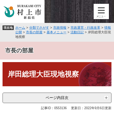
ペ
メ
ー
ニ
ジ
ュ
の
ー
先
を
ホーム
>
分類でさがす
>
市政情報
>
市政運営・行政改革
>
情報
現在地
頭
飛
公開
>
市長の部屋
>
基本メニュー
>
活動日記
>
岸田総理大臣現
で
ば
地視察
す
し
。
て
市長の部屋
本
文
へ
本
文
岸田総理大臣現地視察
ページ内目次
記事ID：0553136
更新日：2022年9月6日更新