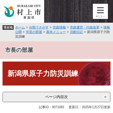
ペ
メ
ー
ニ
ジ
ュ
の
ー
先
を
ホーム
>
分類でさがす
>
市政情報
>
市政運営・行政改革
>
情報
現在地
頭
飛
公開
>
市長の部屋
>
基本メニュー
>
活動日記
>
新潟県原子力防
で
ば
災訓練
す
し
。
て
市長の部屋
本
文
へ
本
文
新潟県原子力防災訓練
ページ内目次
記事ID：0071081
更新日：2025年1月27日更新