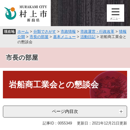
ペ
メ
ー
ニ
ジ
ュ
の
ー
先
を
ホーム
>
分類でさがす
>
市政情報
>
市政運営・行政改革
>
情報
現在地
頭
飛
公開
>
市長の部屋
>
基本メニュー
>
活動日記
>
岩船商工業会と
で
ば
の懇談会
す
し
。
て
市長の部屋
本
文
へ
本
文
岩船商工業会との懇談会
ページ内目次
記事ID：0055349
更新日：2021年12月21日更新