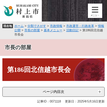
ペ
メ
ー
ニ
ジ
ュ
の
ー
先
を
ホーム
>
分類でさがす
>
市政情報
>
市政運営・行政改革
>
情報
現在地
頭
飛
公開
>
市長の部屋
>
基本メニュー
>
活動日記
>
第186回北信越
で
ば
市長会
す
し
。
て
市長の部屋
本
文
へ
本
文
第186回北信越市長会
ページ内目次
記事ID：0071118
更新日：2025年5月16日更新