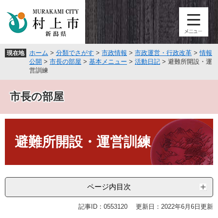
ペ
メ
ー
ニ
ジ
ュ
の
ー
先
を
ホーム
>
分類でさがす
>
市政情報
>
市政運営・行政改革
>
情報
現在地
頭
飛
公開
>
市長の部屋
>
基本メニュー
>
活動日記
>
避難所開設・運
で
ば
営訓練
す
し
。
て
市長の部屋
本
文
へ
本
文
避難所開設・運営訓練
ページ内目次
記事ID：0553120
更新日：2022年6月6日更新