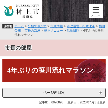
ペ
メ
ー
ニ
ジ
ュ
の
ー
先
を
ホーム
>
分類でさがす
>
市政情報
>
市政運営・行政改革
>
情報
現在地
頭
飛
公開
>
市長の部屋
>
基本メニュー
>
活動日記
>
4年ぶりの笹川
で
ば
流れマラソン
す
し
。
て
市長の部屋
本
文
へ
本
文
4年ぶりの笹川流れマラソン
ページ内目次
記事ID：0070898
更新日：2023年4月3日更新