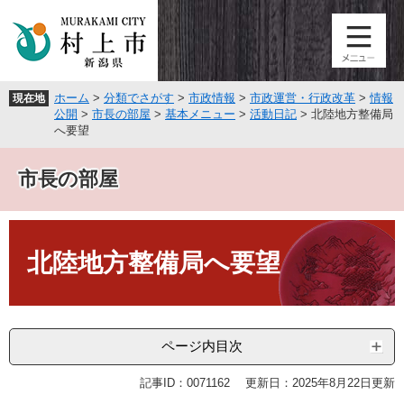
ペ
メ
ー
ニ
ジ
ュ
の
ー
先
を
ホーム
>
分類でさがす
>
市政情報
>
市政運営・行政改革
>
情報
現在地
頭
飛
公開
>
市長の部屋
>
基本メニュー
>
活動日記
>
北陸地方整備局
で
ば
へ要望
す
し
。
て
市長の部屋
本
文
へ
本
文
北陸地方整備局へ要望
ページ内目次
記事ID：0071162
更新日：2025年8月22日更新