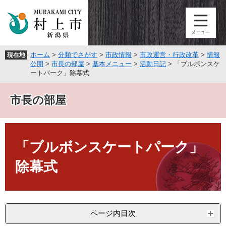
ペ
メ
ー
ニ
ジ
ュ
の
ー
先
を
ホーム
>
分類でさがす
>
市政情報
>
市政運営・行政改革
>
情報
現在地
頭
飛
公開
>
市長の部屋
>
基本メニュー
>
活動日記
>
「ブルボンスケ
で
ば
ートパーク」除幕式
す
し
。
て
市長の部屋
本
文
へ
本
文
「ブルボンスケートパーク」
除幕式
ページ内目次