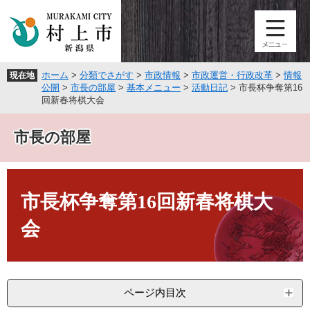
ペ
メ
ー
ニ
ジ
ュ
の
ー
先
を
ホーム
>
分類でさがす
>
市政情報
>
市政運営・行政改革
>
情報
現在地
頭
飛
公開
>
市長の部屋
>
基本メニュー
>
活動日記
>
市長杯争奪第16
で
ば
回新春将棋大会
す
し
。
て
市長の部屋
本
文
へ
本
文
市長杯争奪第16回新春将棋大
会
ページ内目次