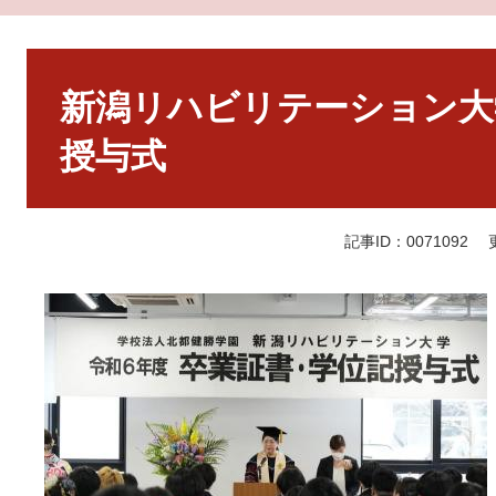
本
文
新潟リハビリテーション大
授与式
記事ID：0071092