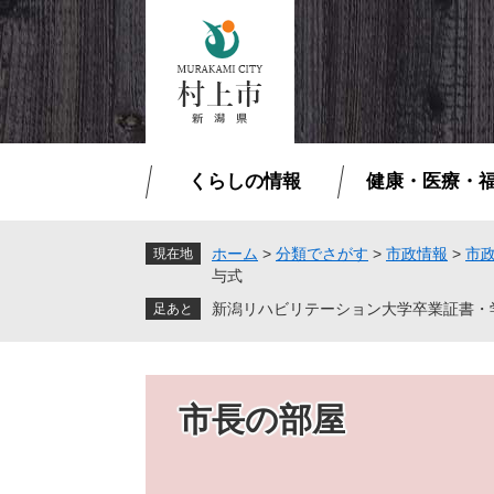
ペ
メ
ー
ニ
ジ
ュ
の
ー
先
を
頭
飛
で
ば
くらしの情報
健康・医療・
す
し
。
て
本
ホーム
>
分類でさがす
>
市政情報
>
市
現在地
与式
文
へ
新潟リハビリテーション大学卒業証書・
市長の部屋