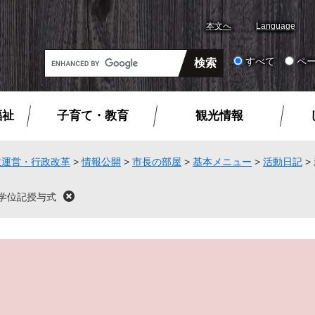
本文へ
Language
G
すべて
ペ
o
o
g
福祉
子育て・教育
観光情報
l
e
カ
政運営・行政改革
>
情報公開
>
市長の部屋
>
基本メニュー
>
活動日記
>
ス
タ
学位記授与式
閉
ム
じ
る
検
索