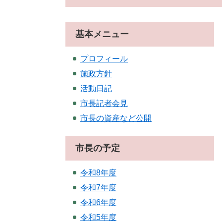
基本メニュー
プロフィール
施政方針
活動日記
市長記者会見
市長の資産など公開
市長の予定
令和8年度
令和7年度
令和6年度
令和5年度