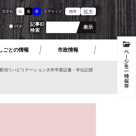
拡大
背景色
白
黒
青
文字サイズ
標準
記事ID
ージ
PDF
検索
しごとの情報
市政情報
新潟リハビリテーション大学卒業証書・学位記授