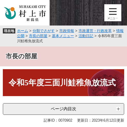
ペ
メ
ー
ニ
ジ
ュ
の
ー
先
を
ホーム
>
分類でさがす
>
市政情報
>
市政運営・行政改革
>
情報
現在地
頭
飛
公開
>
市長の部屋
>
基本メニュー
>
活動日記
>
令和5年度三面
で
ば
川鮭稚魚放流式
す
し
。
て
市長の部屋
本
文
へ
本
文
令和5年度三面川鮭稚魚放流式
ページ内目次
記事ID：0070902
更新日：2023年6月12日更新