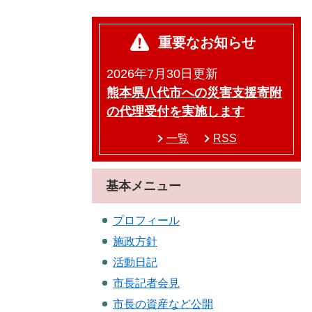
重要なお知らせ
2026年7月30日更新
熊本県八代市への災害支援寄附
の代理受付を実施します
一覧
RSS
基本メニュー
プロフィール
施政方針
活動日記
市長記者会見
市長の資産など公開