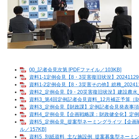
00_記者会見次第 [PDFファイル／103KB]
資料1-1定例会見【8・3災害復旧状況】20241129 
資料1-2定例会見【8・3災害その他】総務_2024112
資料2_定例会見【9・20災害復旧状況】建設農水_202
資料3_第4回定例記者会見資料_12月補正予算［財政
資料3_定例会見【財政課】定例記者会見発表事項 [
資料4_定例会見【企画戦略課：財政健全化】定例記者
資料5_定例会見_提案型ネーミングライツ【企画戦
ル／157KB]
資料5_別紙資料_主な施設例_提案募集型ネーミングラ