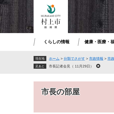
ペ
メ
ー
ニ
ジ
ュ
の
ー
先
を
頭
飛
で
ば
くらしの情報
健康・医療・
す
し
。
て
本
ホーム
>
分類でさがす
>
市政情報
>
市
現在地
文
市長記者会見（ 11月29日）
閉
へ
じ
る
市長の部屋