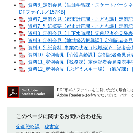
資料6_定例会見【生涯学習課・スケートパークネ
DFファイル／157KB]
資料7_定例会見【都市計画課・こども課】定例記者会
資料7_別紙概要【都市計画課・こども課】定例記者会
資料8_定例会見【上下水道課】定例記者会見発表事項
資料9_定例会見【地域経済振興課】定例記者会見発表
資料9_別紙資料_事業の状況（地域経済 記者会見資料
資料10_定例会見【介護高齢課】定例記者会見発表事項
資料11_定例会見【税務課】定例記者会見発表事項 [
資料12_定例会見【ぶどうスキー場】（観光課） [P
PDF形式のファイルをご覧いただく場合には、A
Adobe Readerをお持ちでない方は、
このページに関するお問い合わせ先
企画戦略課
秘書室