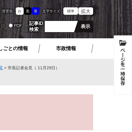
拡大
背景色
白
黒
青
文字サイズ
標準
記事ID
ージ
PDF
検索
しごとの情報
市政情報
見
>
市長記者会見（ 11月29日）