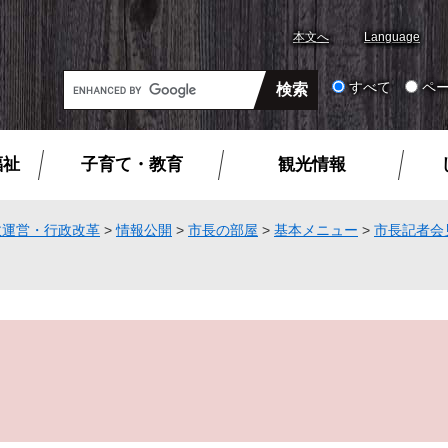
本文へ
Language
G
すべて
ペ
o
o
g
福祉
子育て・教育
観光情報
l
e
カ
政運営・行政改革
>
情報公開
>
市長の部屋
>
基本メニュー
>
市長記者会
ス
タ
ム
検
索