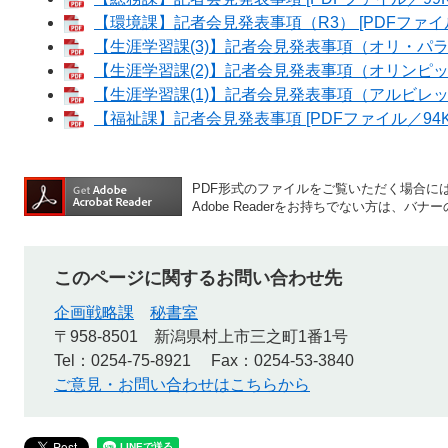
【環境課】記者会見発表事項（R3） [PDFファイル
【生涯学習課(3)】記者会見発表事項（オリ・パラ出
【生涯学習課(2)】記者会見発表事項（オリンピック
【生涯学習課(1)】記者会見発表事項（アルビレックス
【福祉課】記者会見発表事項 [PDFファイル／94K
PDF形式のファイルをご覧いただく場合には、A
Adobe Readerをお持ちでない方は、
このページに関するお問い合わせ先
企画戦略課
秘書室
〒958-8501
新潟県村上市三之町1番1号
Tel：0254-75-8921
Fax：0254-53-3840
ご意見・お問い合わせはこちらから