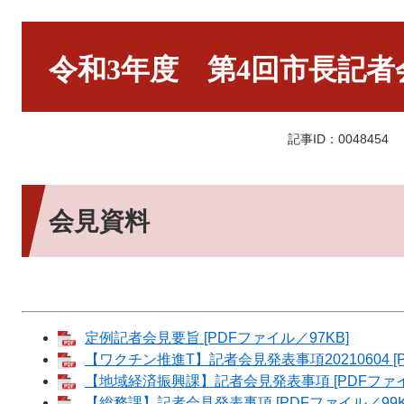
本
文
令和3年度 第4回市長記者
記事ID：0048454
会見資料
定例記者会見要旨 [PDFファイル／97KB]
【ワクチン推進T】記者会見発表事項20210604 [P
【地域経済振興課】記者会見発表事項 [PDFファイル
【総務課】記者会見発表事項 [PDFファイル／99K