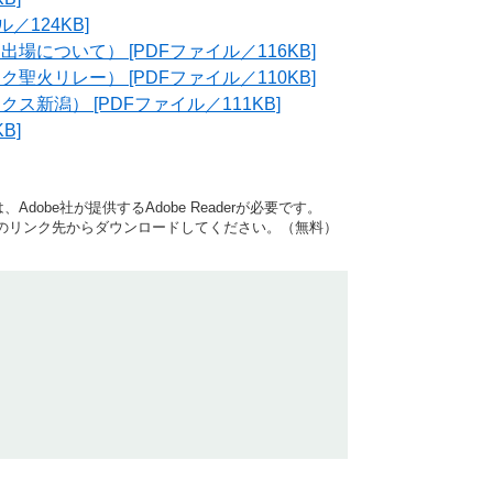
／124KB]
場について） [PDFファイル／116KB]
聖火リレー） [PDFファイル／110KB]
新潟） [PDFファイル／111KB]
B]
dobe社が提供するAdobe Readerが必要です。
バナーのリンク先からダウンロードしてください。（無料）