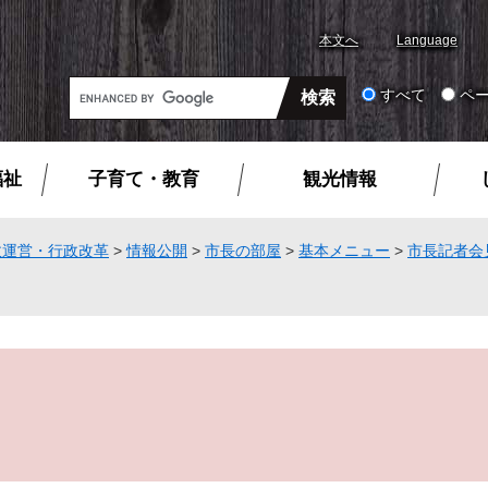
本文へ
Language
G
すべて
ペ
o
o
g
福祉
子育て・教育
観光情報
l
e
カ
政運営・行政改革
>
情報公開
>
市長の部屋
>
基本メニュー
>
市長記者会
ス
タ
ム
検
索