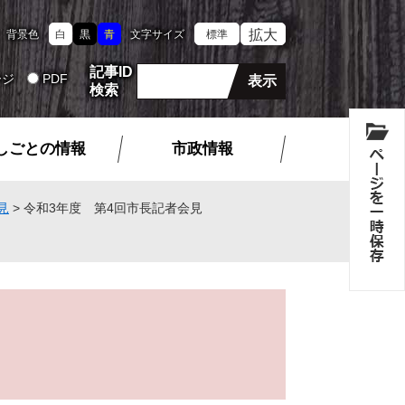
拡大
背景色
白
黒
青
文字サイズ
標準
記事ID
ージ
PDF
検索
しごとの情報
市政情報
見
>
令和3年度 第4回市長記者会見