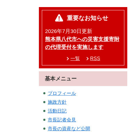
重要なお知らせ
2026年7月30日更新
熊本県八代市への災害支援寄附
の代理受付を実施します
一覧
RSS
基本メニュー
プロフィール
施政方針
活動日記
市長記者会見
市長の資産など公開