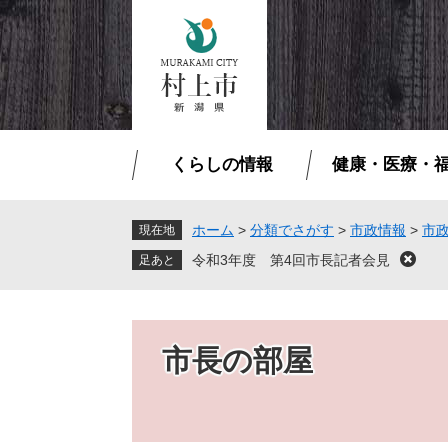
ペ
メ
ー
ニ
ジ
ュ
の
ー
先
を
頭
飛
で
ば
くらしの情報
健康・医療・
す
し
。
て
本
ホーム
>
分類でさがす
>
市政情報
>
市
現在地
文
令和3年度 第4回市長記者会見
閉
へ
じ
る
市長の部屋