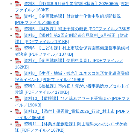
資料3_【R7年8-9月発生災害復旧状況】20260605 [PDF
ファイル／160KB]
資料4_【企画戦略課】財政健全化集中取組期間状況
[PDFファイル／365KB]
資料5_【財政課】補正予算の概要 [PDFファイル／73KB]
資料5_【添付】第2回定例記者会見資料_6月補正［財政
課］ [PDFファイル／191KB]
資料6_【こども課】村上市統合保育園整備運営事業候補
者決定 [PDFファイル／137KB]
資料7_【企画戦略課】使用料見直し [PDFファイル／
162KB]
資料8_【生涯・地域・観光】ユネスコ無形文化遺産登録
祝賀イベント [PDFファイル／199KB]
資料9_【福祉課】市内初！障がい者事業所カプセルトイ
常設 [PDFファイル／170KB]
資料10_【環境課】ひと涼みアワード受賞ほか [PDFファ
イル／190KB]
資料10_【添付】優秀賞_賞状2026_行政_村上市 [PDFフ
ァイル／665KB]
資料11_【林業水産創造課】岡山理科大へのシロザケ委
託 [PDFファイル／167KB]