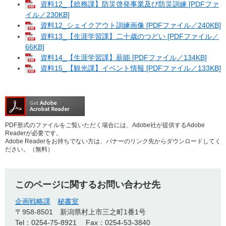
資料12_【総務課】防災啓発事業及び防災訓練 [PDFファ
イル／230KB]
資料12_シェイクアウト訓練画像 [PDFファイル／240KB]
資料13_【生涯学習課】二十歳のつどい [PDFファイル／
66KB]
資料14_【生涯学習課】薪能 [PDFファイル／134KB]
資料15_【観光課】イベント情報 [PDFファイル／133KB]
PDF形式のファイルをご覧いただく場合には、Adobe社が提供するAdobe
Readerが必要です。
Adobe Readerをお持ちでない方は、バナーのリンク先からダウンロードしてく
ださい。（無料）
このページに関するお問い合わせ先
企画戦略課
秘書室
〒958-8501
新潟県村上市三之町1番1号
Tel：0254-75-8921
Fax：0254-53-3840