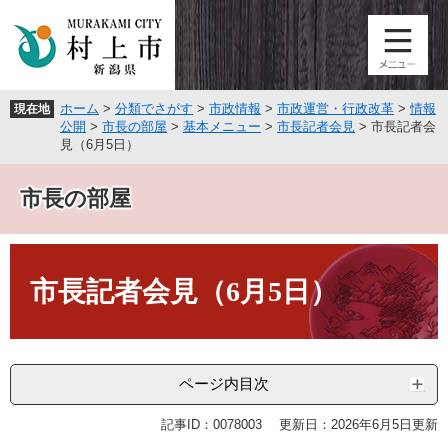
ペ
メ
ー
ニ
ジ
ュ
の
ー
先
を
ホーム
>
分類でさがす
>
市政情報
>
市政運営・行政改革
>
情報
現在地
頭
飛
公開
>
市長の部屋
>
基本メニュー
>
市長記者会見
>
市長記者会
で
ば
見（6月5日）
す
し
。
て
市長の部屋
本
文
へ
本
文
市長記者会見（6月5日）
ページ内目次
記事ID：0078003
更新日：2026年6月5日更新