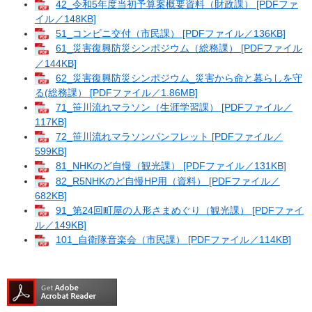
42_令和5年度当初予算案概要資料（財政課） [PDFファ
イル／148KB]
51_コンビニ交付（市民課） [PDFファイル／136KB]
61_災害復興防災シンポジウム（総務課） [PDFファイル
／144KB]
62_災害復興防災シンポジウム_災害から命と暮らしを守
る(総務課） [PDFファイル／1.86MB]
71_笹川流れマラソン（生涯学習課） [PDFファイル／
117KB]
72_笹川流れマラソンパンフレット [PDFファイル／
599KB]
81_NHKのど自慢（観光課） [PDFファイル／131KB]
82_R5NHKのど自慢HP用（資料） [PDFファイル／
682KB]
91_第24回町屋の人形さまめぐり（観光課） [PDFファイ
ル／149KB]
101_自衛隊音楽会（市民課） [PDFファイル／114KB]