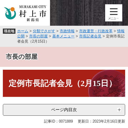
ペ
メ
ー
ニ
ジ
ュ
の
ー
先
を
ホーム
>
分類でさがす
>
市政情報
>
市政運営・行政改革
>
情報
現在地
頭
飛
公開
>
市長の部屋
>
基本メニュー
>
市長記者会見
>
定例市長記
で
ば
者会見（2月15日）
す
し
。
て
市長の部屋
本
文
へ
本
文
定例市長記者会見（2月15日）
ページ内目次
記事ID：0071889
更新日：2023年2月16日更新