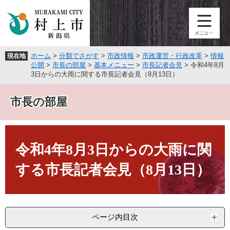
ペ
メ
ー
ニ
ジ
ュ
の
ー
先
を
ホーム
>
分類でさがす
>
市政情報
>
市政運営・行政改革
>
情報
現在地
頭
飛
公開
>
市長の部屋
>
基本メニュー
>
市長記者会見
>
令和4年8月
で
ば
3日からの大雨に関する市長記者会見（8月13日）
す
し
。
て
市長の部屋
本
文
へ
本
文
令和4年8月3日からの大雨に関
する市長記者会見（8月13日）
ページ内目次