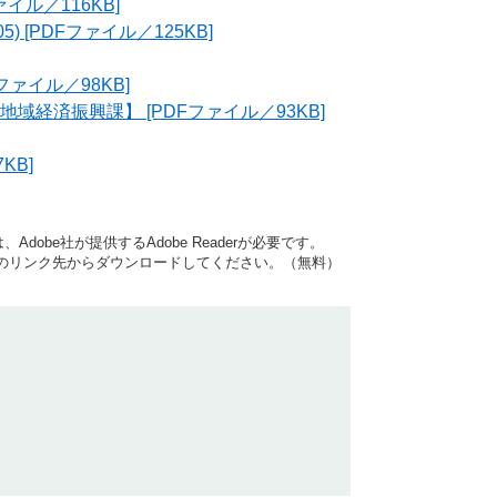
イル／116KB]
 [PDFファイル／125KB]
ァイル／98KB]
経済振興課】 [PDFファイル／93KB]
KB]
dobe社が提供するAdobe Readerが必要です。
バナーのリンク先からダウンロードしてください。（無料）