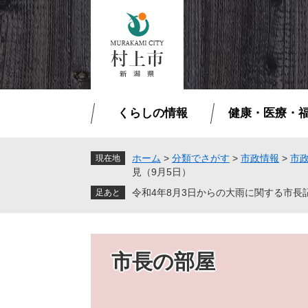
ペ
メ
ー
ニ
ジ
ュ
の
ー
先
を
頭
飛
で
ば
くらしの情報
健康・医療・
す
し
。
て
本
ホーム
>
分類でさがす
>
市政情報
>
市
現在地
見（9月5日）
文
へ
令和4年8月3日からの大雨に関する市長
市長の部屋