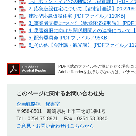
1-3_ボランティアの活動状況【福祉課】 [PDFファ
2_応急仮設住宅について【都市計画課】(20220905)
建設型応急仮設住宅 [PDFファイル／110KB]
3_事業者支援について【地域経済振興課】 [PDFフ
4_災害復旧に向けた関係機関との連携について【地域
5_配分委員会 [PDFファイル／95KB]
6_その他【会計課・観光課】 [PDFファイル／117
PDF形式のファイルをご覧いただく場合には、A
Adobe Readerをお持ちでない方は、
このページに関するお問い合わせ先
企画戦略課
秘書室
〒958-8501
新潟県村上市三之町1番1号
Tel：0254-75-8921
Fax：0254-53-3840
ご意見・お問い合わせはこちらから