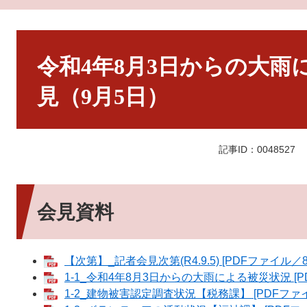
本
文
令和4年8月3日からの大雨
見（9月5日）
記事ID：0048527
会見資料
【次第】_記者会見次第(R4.9.5) [PDFファイル／8
1-1_令和4年8月3日からの大雨による被災状況 [PD
1-2_建物被害認定調査状況【税務課】 [PDFファイ