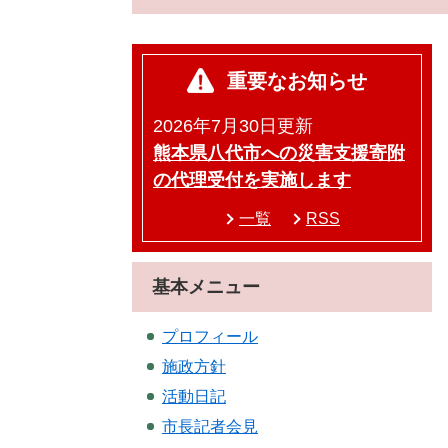
重要なお知らせ
2026年7月30日更新
熊本県八代市への災害支援寄附
の代理受付を実施します
一覧
RSS
基本メニュー
プロフィール
施政方針
活動日記
市長記者会見