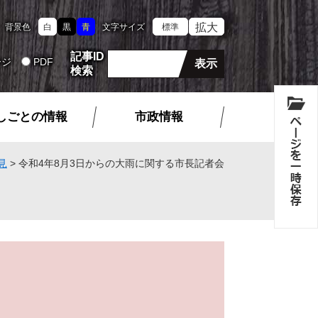
拡大
背景色
白
黒
青
文字サイズ
標準
記事ID
ージ
PDF
検索
しごとの情報
市政情報
見
>
令和4年8月3日からの大雨に関する市長記者会