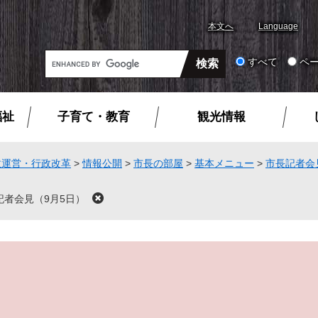
本文へ
Language
G
すべて
ペ
o
o
g
福祉
子育て・教育
観光情報
l
e
カ
政運営・行政改革
>
情報公開
>
市長の部屋
>
基本メニュー
>
市長記者会
ス
タ
記者会見（9月5日）
閉
ム
じ
る
検
索