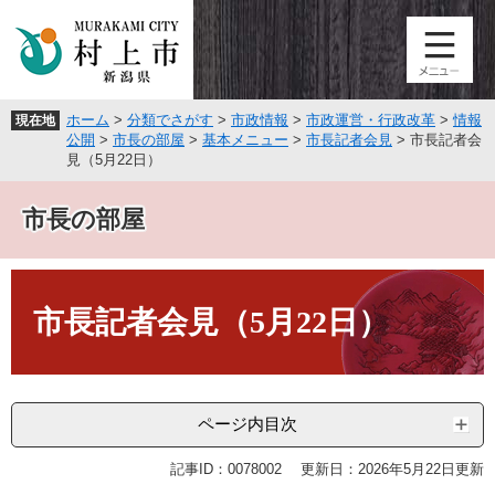
ペ
メ
ー
ニ
ジ
ュ
の
ー
先
を
ホーム
>
分類でさがす
>
市政情報
>
市政運営・行政改革
>
情報
現在地
頭
飛
公開
>
市長の部屋
>
基本メニュー
>
市長記者会見
>
市長記者会
で
ば
見（5月22日）
す
し
。
て
市長の部屋
本
文
へ
本
文
市長記者会見（5月22日）
ページ内目次
記事ID：0078002
更新日：2026年5月22日更新