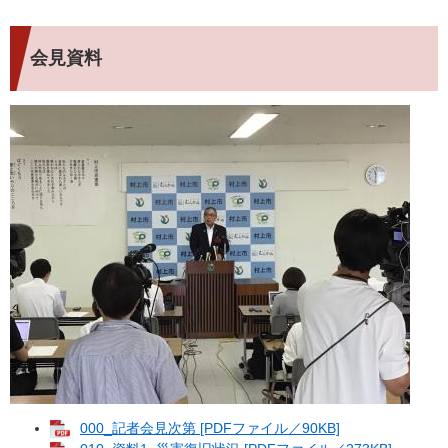
会見資料
000_記者会見次第 [PDFファイル／90KB]