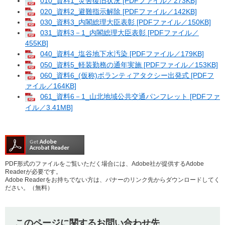
010_資料1_災害復旧状況 [PDFファイル／273KB]
020_資料2_避難指示解除 [PDFファイル／142KB]
030_資料3_内閣総理大臣表彰 [PDFファイル／150KB]
031_資料3－1_内閣総理大臣表彰 [PDFファイル／
455KB]
040_資料4_塩谷地下水汚染 [PDFファイル／179KB]
050_資料5_軽装勤務の通年実施 [PDFファイル／153KB]
060_資料6_(仮称)ボランティアタクシー出発式 [PDFフ
ァイル／164KB]
061_資料6－1_山北地域公共交通パンフレット [PDFファ
イル／3.41MB]
PDF形式のファイルをご覧いただく場合には、Adobe社が提供するAdobe
Readerが必要です。
Adobe Readerをお持ちでない方は、バナーのリンク先からダウンロードしてく
ださい。（無料）
このページに関するお問い合わせ先