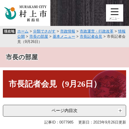
ペ
メ
ー
ニ
ジ
ュ
の
ー
先
を
ホーム
>
分類でさがす
>
市政情報
>
市政運営・行政改革
>
情報
現在地
頭
飛
公開
>
市長の部屋
>
基本メニュー
>
市長記者会見
>
市長記者会
で
ば
見（9月26日）
す
し
。
て
市長の部屋
本
文
へ
本
文
市長記者会見（9月26日）
ページ内目次
記事ID：0077985
更新日：2023年9月26日更新