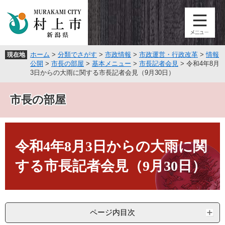
ペ
メ
ー
ニ
ジ
ュ
の
ー
先
を
ホーム
>
分類でさがす
>
市政情報
>
市政運営・行政改革
>
情報
現在地
頭
飛
公開
>
市長の部屋
>
基本メニュー
>
市長記者会見
>
令和4年8月
で
ば
3日からの大雨に関する市長記者会見（9月30日）
す
し
。
て
市長の部屋
本
文
へ
本
文
令和4年8月3日からの大雨に関
する市長記者会見（9月30日）
ページ内目次