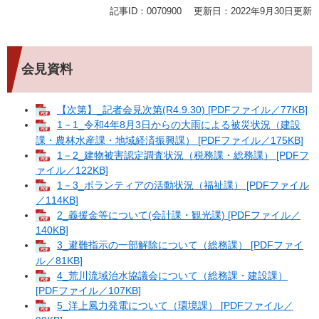
記事ID：0070900
更新日：2022年9月30日更新
会見資料
【次第】_記者会見次第(R4.9.30) [PDFファイル／77KB]
1－1_令和4年8月3日からの大雨による被災状況（建設
課・農林水産課・地域経済振興課） [PDFファイル／175KB]
1－2_建物被害認定調査状況（税務課・総務課） [PDFフ
ァイル／122KB]
1－3_ボランティアの活動状況（福祉課） [PDFファイル
／114KB]
2_義援金等について(会計課・観光課) [PDFファイル／
140KB]
3_避難指示の一部解除について（総務課） [PDFファイ
ル／81KB]
4_荒川流域治水協議会について（総務課・建設課）
[PDFファイル／107KB]
5_洋上風力発電について（環境課） [PDFファイル／