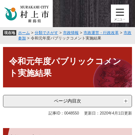
ペ
メ
ー
ニ
ジ
ュ
の
ー
先
を
ホーム
>
分類でさがす
>
市政情報
>
市政運営・行政改革
>
市政
現在地
頭
飛
参加
>
令和元年度パブリックコメント実施結果
で
ば
す
し
本
。
て
文
令和元年度パブリックコメン
本
文
ト実施結果
へ
ページ内目次
記事ID：0048550
更新日：2020年4月1日更新