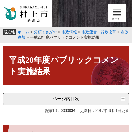
ペ
メ
ー
ニ
ジ
ュ
の
ー
先
を
ホーム
>
分類でさがす
>
市政情報
>
市政運営・行政改革
>
市政
現在地
頭
飛
参加
>
平成28年度パブリックコメント実施結果
で
ば
す
し
本
。
て
文
平成28年度パブリックコメン
本
文
ト実施結果
へ
ページ内目次
記事ID：0030034
更新日：2017年3月31日更新