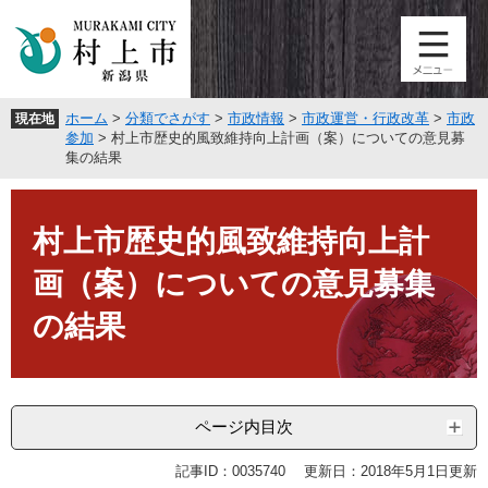
ペ
メ
ー
ニ
ジ
ュ
の
ー
先
を
ホーム
>
分類でさがす
>
市政情報
>
市政運営・行政改革
>
市政
現在地
頭
飛
参加
>
村上市歴史的風致維持向上計画（案）についての意見募
で
ば
集の結果
す
し
。
て
本
本
文
村上市歴史的風致維持向上計
文
へ
画（案）についての意見募集
の結果
ページ内目次
記事ID：0035740
更新日：2018年5月1日更新