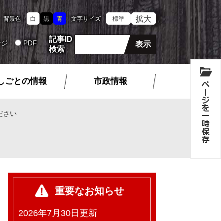
拡大
背景色
白
黒
青
文字サイズ
標準
記事ID
ージ
PDF
検索
しごとの情報
市政情報
ださい
重要なお知らせ
2026年7月30日更新