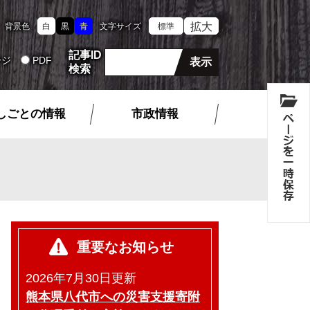
拡大
背景色
白
黒
青
文字サイズ
標準
記事ID
ージ
PDF
検索
しごとの情報
市政情報
重要なお知らせ
2026年7月30日更新
熊本県八代市への災害支援寄附