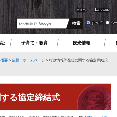
本文へ
Language
G
すべて
ペ
o
o
g
福祉
子育て・教育
観光情報
l
e
カ
の概要
>
広報・ホームページ
>
行政情報等発信に関する協定締結式
ス
タ
ム
検
索
関する協定締結式