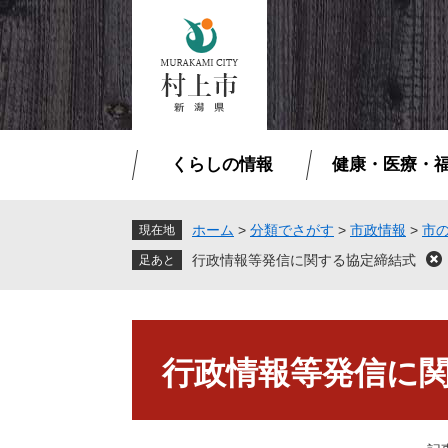
ペ
メ
ー
ニ
ジ
ュ
の
ー
先
を
頭
飛
で
ば
くらしの情報
健康・医療・
す
し
。
て
本
ホーム
>
分類でさがす
>
市政情報
>
市
現在地
文
行政情報等発信に関する協定締結式
閉
へ
じ
る
本
文
行政情報等発信に