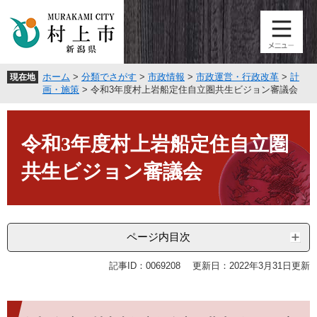
ペ
メ
ー
ニ
ジ
ュ
の
ー
先
を
ホーム
>
分類でさがす
>
市政情報
>
市政運営・行政改革
>
計
現在地
頭
飛
画・施策
>
令和3年度村上岩船定住自立圏共生ビジョン審議会
で
ば
す
し
本
。
て
文
令和3年度村上岩船定住自立圏
本
文
共生ビジョン審議会
へ
ページ内目次
記事ID：0069208
更新日：2022年3月31日更新