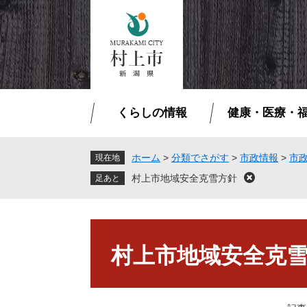
ペ
メ
ー
ニ
ジ
ュ
の
ー
先
を
頭
飛
で
ば
くらしの情報
健康・医療・
す
し
。
て
本
ホーム
>
分類でさがす
>
市政情報
>
市
現在地
文
村上市地域安全克雪方針
閉
へ
じ
る
本
文
村上市地域安全克