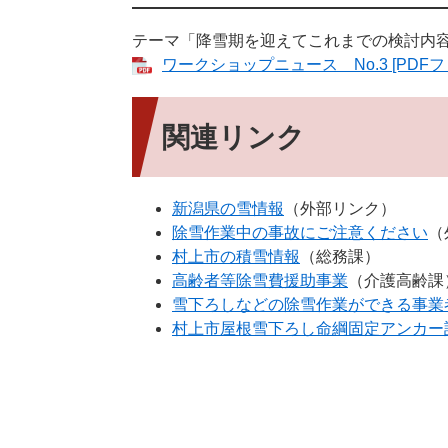
テーマ「降雪期を迎えてこれまでの検討内
ワークショップニュース No.3 [PDFファ
関連リンク
新潟県の雪情報
（外部リンク）
除雪作業中の事故にご注意ください
（
村上市の積雪情報
（総務課）
高齢者等除雪費援助事業
（介護高齢課
雪下ろしなどの除雪作業ができる事業
村上市屋根雪下ろし命綱​固定アンカー