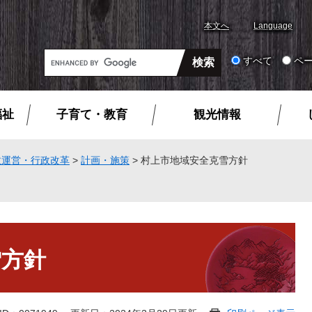
本文へ
Language
G
すべて
ペ
o
o
g
福祉
子育て・教育
観光情報
l
e
カ
政運営・行政改革
>
計画・施策
>
村上市地域安全克雪方針
ス
タ
ム
検
索
雪方針