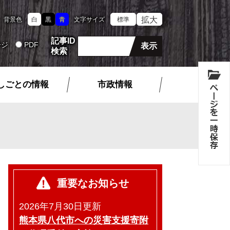
拡大
背景色
白
黒
青
文字サイズ
標準
記事ID
ージ
PDF
検索
しごとの情報
市政情報
重要なお知らせ
2026年7月30日更新
熊本県八代市への災害支援寄附