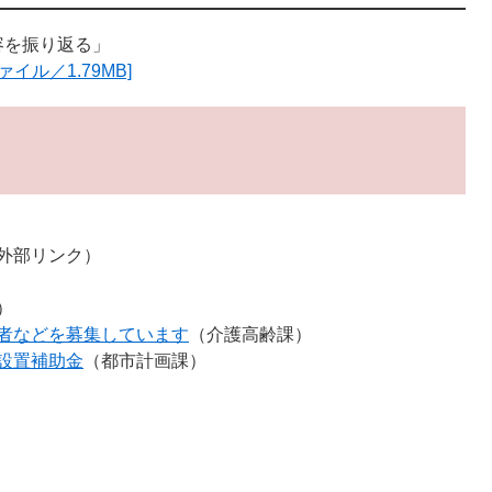
容を振り返る」
イル／1.79MB]
外部リンク）
）
者などを募集しています
（介護高齢課）
設置補助金
（都市計画課）