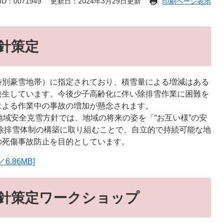
D：0071949
更新日：2024年3月29日更新
印刷ページ表示
針策定
別豪雪地帯）に指定されており、積雪量による増減はある
発生しています。今後少子高齢化に伴い除排雪作業に困難を
による作業中の事故の増加が懸念されます。
域安全克雪方針では、地域の将来の姿を「“お互い様”の安
除排雪体制の構築に取り組むことで、自立的で持続可能な地
の死傷事故防止を目的としています。
.86MB]
針策定ワークショップ