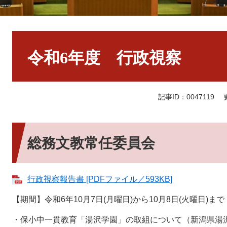
本
文
令和6年度 行政視察
記事ID：0047119
総務文教常任委員会
行政視察報告書 [PDFファイル／593KB]
【期間】令和6年10月7日(月曜日)から10月8日(火曜日)まで
・保小中一貫教育「湯沢学園」の取組について（新潟県湯