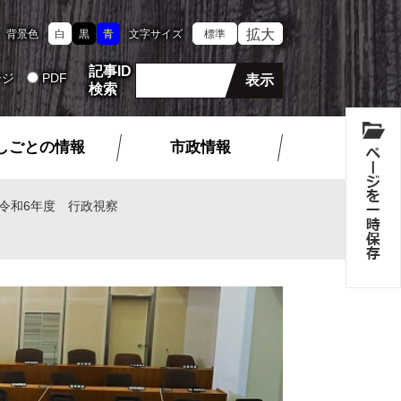
拡大
背景色
白
黒
青
文字サイズ
標準
記事ID
ージ
PDF
検索
しごとの情報
市政情報
令和6年度 行政視察