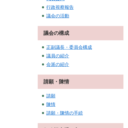
行政視察報告
議会の活動
議会の構成
正副議長・委員会構成
議員の紹介
会派の紹介
請願・陳情
請願
陳情
請願・陳情の手続