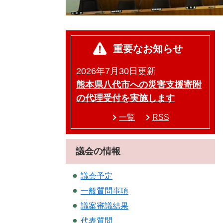
重要なお知らせ
2026年7月30日更新
熊本県八代市への災害支援寄附
の代理受付を実施します
一覧
RSS
議会の情報
議会予定
一般質問事項
議案審議結果
代表質問