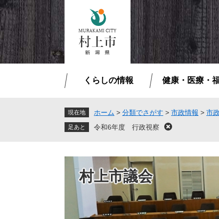
ペ
メ
ー
ニ
ジ
ュ
の
ー
先
を
頭
飛
で
ば
くらしの情報
健康・医療・
す
し
。
て
本
ホーム
>
分類でさがす
>
市政情報
>
市
現在地
文
令和6年度 行政視察
閉
へ
じ
る
村上市議会