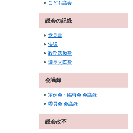
こども議会
議会の記録
意見書
決議
政務活動費
議長交際費
会議録
定例会・臨時会 会議録
委員会 会議録
議会改革