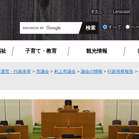
本文へ
Language
G
すべて
ペ
o
o
g
福祉
子育て・教育
観光情報
l
e
カ
政運営・行政改革
>
市議会
>
村上市議会
>
議会の情報
>
行政視察報告
>
ス
タ
ム
検
索