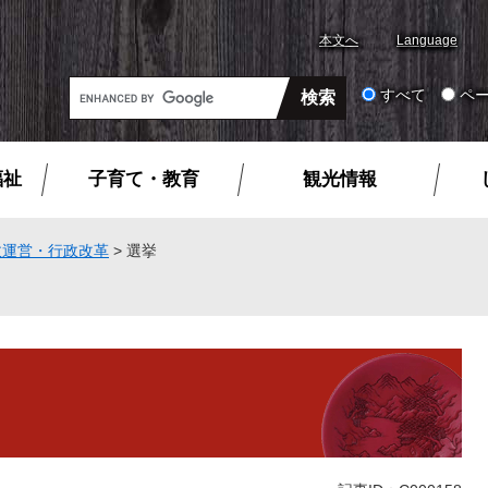
本文へ
Language
G
すべて
ペ
o
o
g
福祉
子育て・教育
観光情報
l
e
カ
政運営・行政改革
>
選挙
ス
タ
ム
検
索