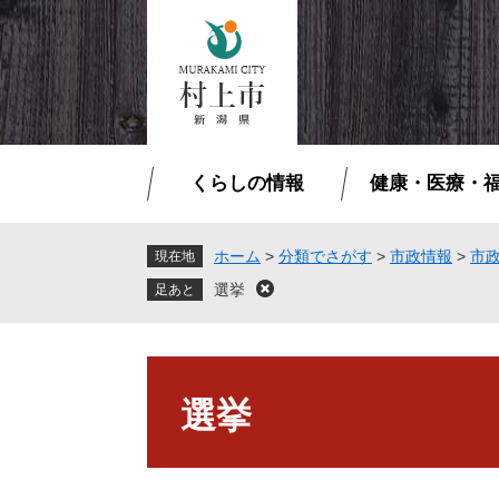
ペ
メ
ー
ニ
ジ
ュ
の
ー
先
を
頭
飛
で
ば
くらしの情報
健康・医療・
す
し
。
て
本
ホーム
>
分類でさがす
>
市政情報
>
市
現在地
文
選挙
閉
へ
じ
る
本
文
選挙