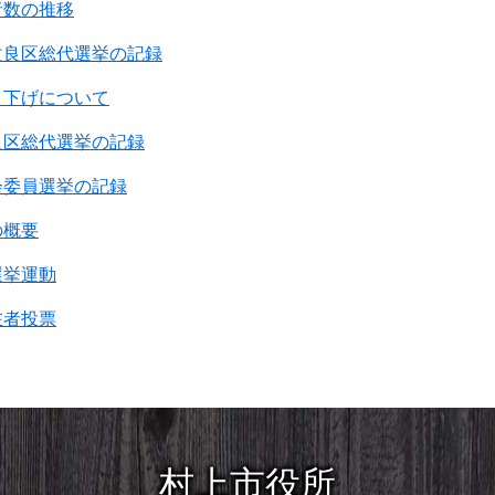
者数の推移
改良区総代選挙の記録
き下げについて
良区総代選挙の記録
会委員選挙の記録
の概要
選挙運動
在者投票
村上市役所