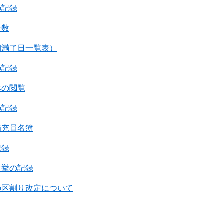
の記録
者数
期満了日一覧表）
の記録
本の閲覧
の記録
補充員名簿
記録
選挙の記録
の区割り改定について