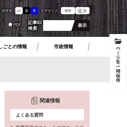
拡大
背景色
白
黒
青
文字サイズ
標準
記事ID
ージ
PDF
検索
しごとの情報
市政情報
関連情報
よくある質問