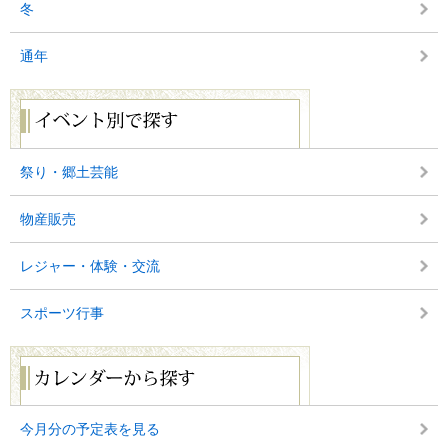
冬
通年
イ
ベ
ン
ト
別
祭り・郷土芸能
で
探
物産販売
す
レジャー・体験・交流
スポーツ行事
カ
レ
ン
ダ
ー
今月分の予定表を見る
か