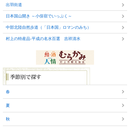
出羽街道
日本国山開き ～小俣宿でいっぷく～
中部北陸自然歩道（「日本国」ロマンのみち）
村上の特産品-平成の名水百選 吉祥清水
季
節
別
で
探
春
す
夏
秋