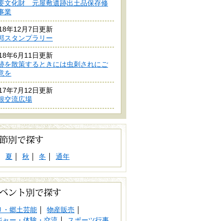
要文化財 元屋敷遺跡出土品保存修
事業
018年12月7日更新
郭スタンプラリー
018年6月11日更新
跡を散策するときには虫刺されにご
意を
017年7月12日更新
根交流広場
夏
秋
冬
通年
り・郷土芸能
物産販売
ジャー・体験・交流
スポーツ行事