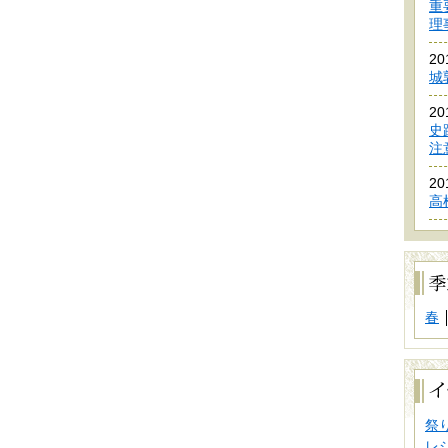
重
理
2
城
2
史
注
2
高
季
節
別
で
春
探
す
イ
ベ
ン
ト
祭
別
レ