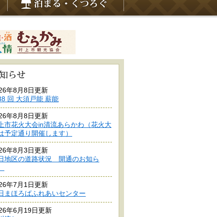
026年8月8日更新
38 回 大須戸能 薪能
026年8月8日更新
上市花火大会in清流あらかわ（花火大
は予定通り開催します）
026年8月3日更新
日地区の道路状況 開通のお知ら
せ
026年7月1日更新
日まほろばふれあいセンター
026年6月19日更新