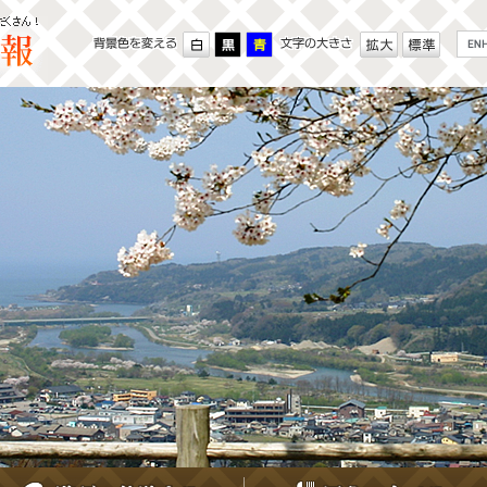
G
o
o
g
l
e
カ
ス
タ
ム
検
索