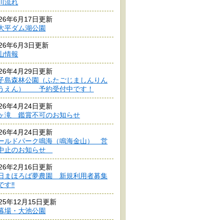
川流れ
026年6月17日更新
大平ダム湖公園
026年6月3日更新
山情報
026年4月29日更新
子島森林公園（ふたごじましんりん
うえん） 予約受付中です！
026年4月24日更新
ヶ滝 鑑賞不可のお知らせ
026年4月24日更新
ールドパーク鳴海（鳴海金山） 営
中止のお知らせ
026年2月16日更新
日まほろば夢農園 新規利用者募集
です‼
025年12月15日更新
幕場・大池公園