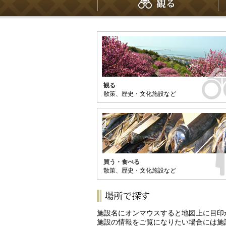
本
文
観
光
情
観る
報
散策、歴史・文化施設など
買う・食べる
散策、歴史・文化施設など
施設名にオンマウスすると地図上に目印
施設の情報をご覧になりたい場合には施