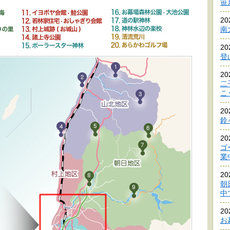
笹
2
南
2
登
2
二
こ
2
鈴
2
ゴ
業
2
朝
中
2
お