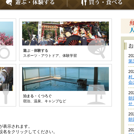
遊ぶ・体験する
スポーツ・アウトドア、体験学習
2
第
2
村
会
2
泊まる・くつろぐ
朝
宿泊、温泉、キャンプなど
2
朝
が表示されます。
2
設名をクリックしてください。