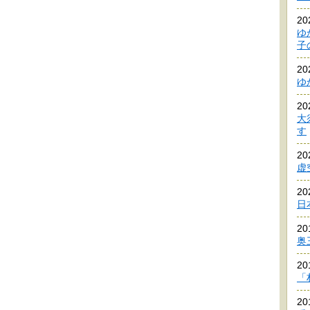
2
ゆ
子
2
ゆ
2
大
す
2
虚
2
日
2
奥
2
「
2