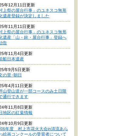
025年12月11日更新
村上祭の屋台行事」のユネスコ無形
化遺産登録が決定しました
025年11月11日更新
村上祭の屋台行事」のユネスコ無形
化遺産「山・鉾・屋台行事」登録へ
勧告
025年11月4日更新
前船日本遺産
025年9月5日更新
文の里･朝日
025年4月11日更新
坪山登山道が一部コースのみ土日限
で通行できます
024年11月8日更新
日地区の紅葉情報
024年10月9日更新
和6年度 村上市花火大会in清流あら
わ絵画コンクールの受賞者について