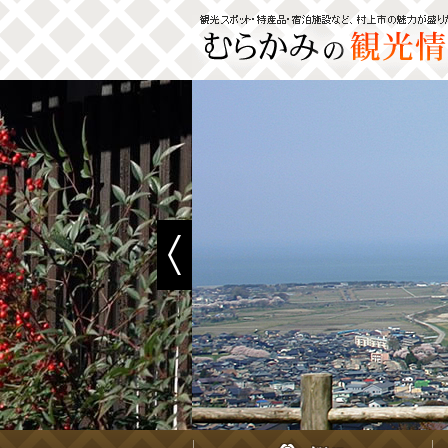
ペ
メ
ー
ニ
ジ
ュ
の
ー
先
を
頭
飛
で
ば
す
し
。
て
本
文
へ