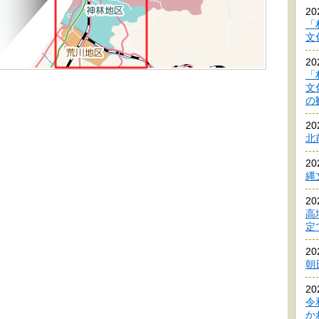
2
「
文
2
「
文
の
2
北
2
縄
2
高
定
2
朝
2
令
か