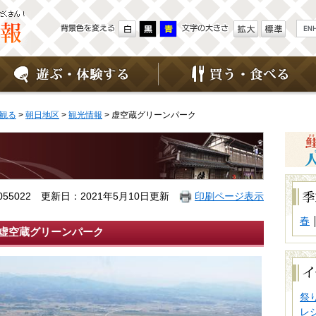
G
o
o
g
l
e
カ
ス
タ
観る
>
朝日地区
>
観光情報
> 虚空蔵グリーンパーク
ム
検
索
ーク
季
節
55022
更新日：2021年5月10日更新
印刷ページ表示
別
で
春
探
虚空蔵グリーンパーク
す
イ
ベ
ン
ト
祭
別
レ