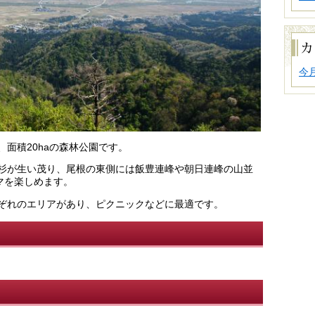
で
探
す
カ
レ
ン
ダ
今
ー
か
ら
探
す
面積20haの森林公園です。
杉が生い茂り、尾根の東側には飯豊連峰や朝日連峰の山並
マを楽しめます。
ぞれのエリアがあり、ピクニックなどに最適です。