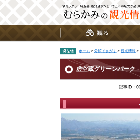
ペ
メ
ー
ニ
ジ
ュ
の
ー
先
を
頭
飛
で
ば
す
し
。
て
ホーム
>
分類でさがす
>
観光情報
>
本
文
本
へ
文
虚空蔵グリーンパ
記事ID：00