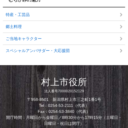
特産・工芸品
郷土料理
ご当地キャラクター
スペシャルアンバサダー・大応援団
村上市役所
法人番号7000020152129
〒958-8501 新潟県村上市三之町1番1号
Tel：0254-53-2111（代表）
Fax：0254-53-3840（代表）
開庁時間：月曜日から金曜日／8時30分から17時15分（土曜日・
日曜日・祝日は閉庁）