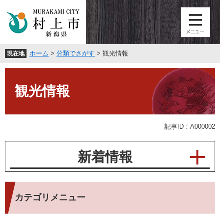
ペ
メ
ー
ニ
ジ
ュ
の
ー
先
を
ホーム
>
分類でさがす
>
観光情報
現在地
頭
飛
で
ば
本
す
し
文
。
て
観光情報
本
文
へ
記事ID：A000002
新着情報
カテゴリメニュー