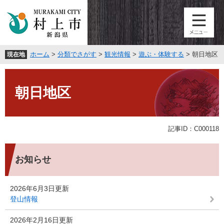
ペ
メ
ー
ニ
ジ
ュ
の
ー
先
を
ホーム
>
分類でさがす
>
観光情報
>
遊ぶ・体験する
>
朝日地区
現在地
頭
飛
で
ば
本
す
し
文
。
て
朝日地区
本
文
へ
記事ID：C000118
お知らせ
2026年6月3日更新
登山情報
2026年2月16日更新