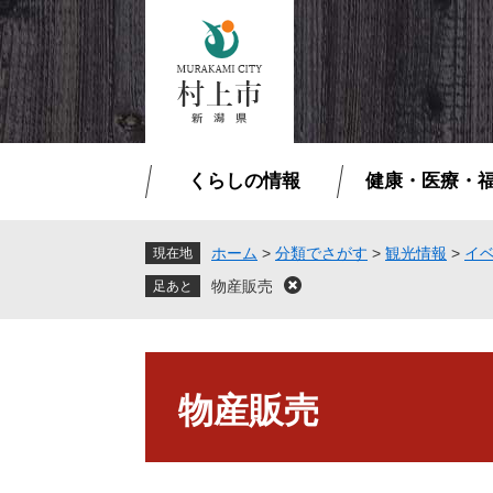
ペ
メ
ー
ニ
ジ
ュ
の
ー
先
を
頭
飛
で
ば
くらしの情報
健康・医療・
す
し
。
て
本
ホーム
>
分類でさがす
>
観光情報
>
イ
現在地
文
物産販売
閉
へ
じ
る
本
文
物産販売