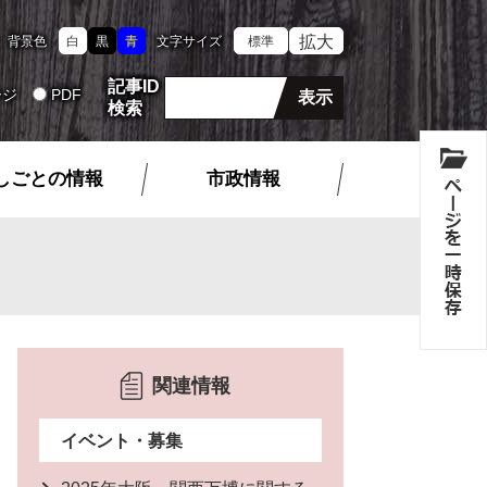
拡大
背景色
白
黒
青
文字サイズ
標準
記事ID
ージ
PDF
検索
しごとの情報
市政情報
関連情報
イベント・募集