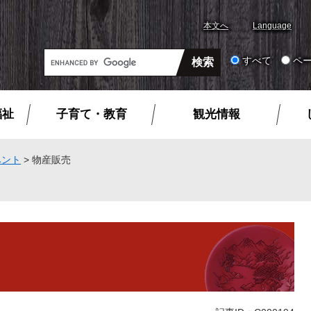
本文へ
Language
G
すべて
ペ
o
o
g
福祉
子育て・教育
観光情報
l
e
カ
ベント
>
物産販売
ス
タ
ム
検
索