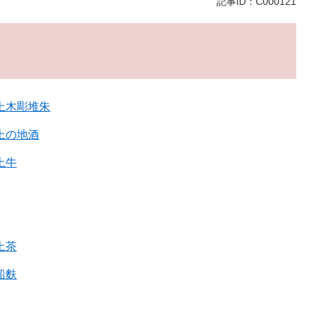
記事ID：C000121
上木彫堆朱
上の地酒
上牛
上茶
船麩