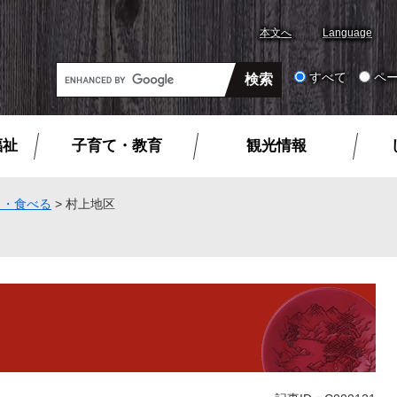
本文へ
Language
G
すべて
ペ
o
o
g
福祉
子育て・教育
観光情報
l
e
カ
う・食べる
>
村上地区
ス
タ
ム
検
索