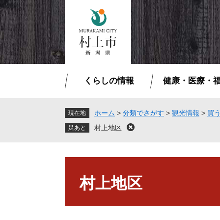
ペ
メ
ー
ニ
ジ
ュ
の
ー
先
を
頭
飛
で
ば
くらしの情報
健康・医療・
す
し
。
て
本
ホーム
>
分類でさがす
>
観光情報
>
買
現在地
文
村上地区
閉
へ
じ
る
本
文
村上地区