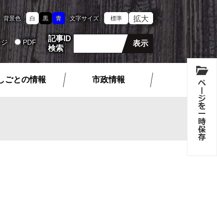
拡大
背景色
白
黒
青
文字サイズ
標準
記事ID
ージ
PDF
検索
しごとの情報
市政情報