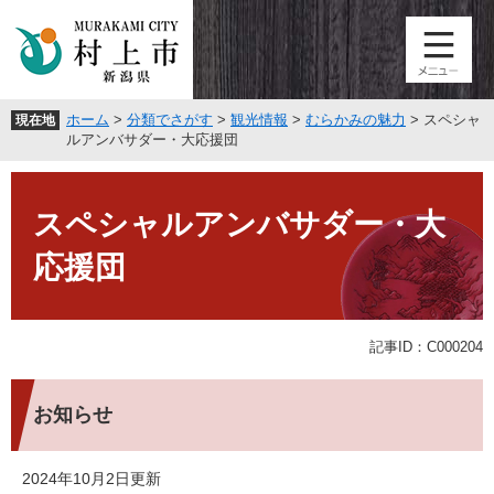
ペ
メ
ー
ニ
ジ
ュ
の
ー
先
を
ホーム
>
分類でさがす
>
観光情報
>
むらかみの魅力
>
スペシャ
現在地
頭
飛
ルアンバサダー・大応援団
で
ば
す
し
本
。
て
文
スペシャルアンバサダー・大
本
文
応援団
へ
記事ID：C000204
お知らせ
2024年10月2日更新